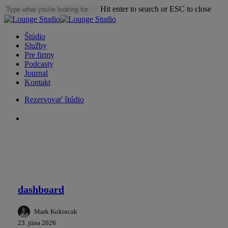
Skip
Hit enter to search or ESC to close
to
Close
main
Search
content
Menu
Štúdio
Služby
Pre firmy
Podcasty
Journal
Kontakt
Rezervovať štúdio
youtube
instagram
spotify
applemusic
dashboard
Studio Lounge
dashboard
Mark Kokincak
23. júna 2026