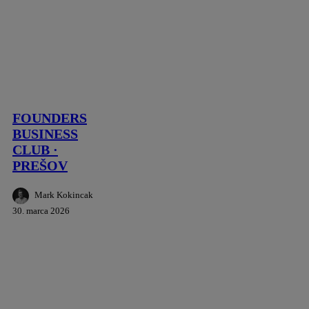
FOUNDERS
Business
BUSINESS
Lounge
Reportáž
Tipy
CLUB
·
FOUNDERS
PREŠOV
BUSINESS
CLUB ·
PREŠOV
Mark Kokincak
30. marca 2026